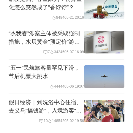
“来涨涨见识。”来自福建的元女士这次是
化怎么突然成了“香饽饽”？
和几个姐妹一起来水贝打卡。他们这次
8484
05-21 20:16
的目标是某知名品牌玫瑰花窗的“高仿
“杰我睿”涉案主体被采取强制
款”，类似的款式，价格为1.3万元，仅为
措施，水贝黄金“预定价”游戏
正品的二分之一至三分之一。而且上个
终结
7
34245
05-07 16:09
月20日她曾经通过代购远程联系过水贝
“五一”民航旅客量罕见下滑，
的商家，当时的价格还接近1.5万元。一
节后机票大跳水
周多的时间内，差价超2000元。
44444
05-06 19:07
在现场，记者观察到最受消费者欢迎的
假日经济｜到洗浴中心住宿、
是投资金、素圈手镯、金片等一些低工
去义乌“搞钱游”，入境游客“五
一”这样玩
费产品。与银行相比，目前水贝商家投
10
148542
05-02 19:56
资金选择种类较多，从1克至500多克规