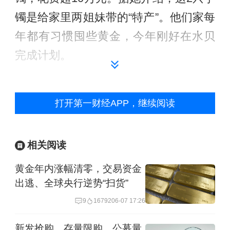
镯是给家里两姐妹带的“特产”。他们家每
年都有习惯囤些黄金，今年刚好在水贝
完成计划。
打开第一财经APP，继续阅读
相关阅读
黄金年内涨幅清零，交易资金
出逃、全球央行逆势“扫货”
（水贝金展珠宝广场负1层。摄影 /王方
9
16792
06-07 17:26
然）
新发抢购、存量限购，公募量