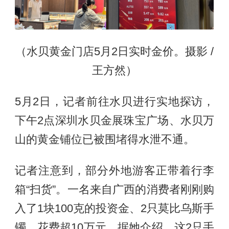
（水贝黄金门店5月2日实时金价。摄影 /
王方然）
5月2日，记者前往水贝进行实地探访，
下午2点深圳水贝金展珠宝广场、水贝万
山的黄金铺位已被围堵得水泄不通。
记者注意到，部分外地游客正带着行李
箱“扫货”。一名来自广西的消费者刚刚购
入了1块100克的投资金、2只莫比乌斯手
镯，花费超10万元。据她介绍，这2只手