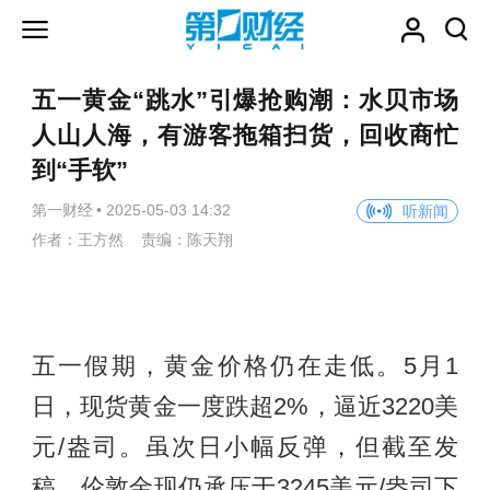
五一黄金“跳水”引爆抢购潮：水贝市场
人山人海，有游客拖箱扫货，回收商忙
到“手软”
第一财经
•
2025-05-03 14:32
听新闻
作者：王方然 责编：陈天翔
五一假期，黄金价格仍在走低。5月1
日，现货黄金一度跌超2%，逼近3220美
元/盎司。虽次日小幅反弹，但截至发
稿，伦敦金现仍承压于3245美元/盎司下