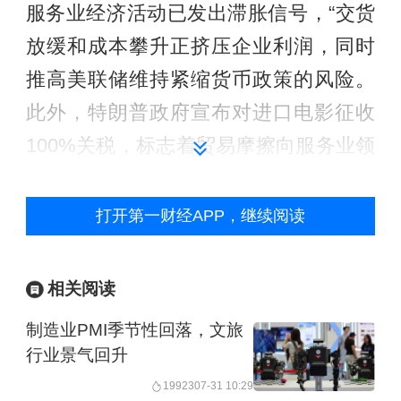
服务业经济活动已发出滞胀信号，“交货
放缓和成本攀升正挤压企业利润，同时
推高美联储维持紧缩货币政策的风险。
此外，特朗普政府宣布对进口电影征收
100%关税，标志着贸易摩擦向服务业领
域蔓延，此举可能招致贸易伙伴的报复
性措施，进一步加剧经济不确定性”。
打开第一财经APP，继续阅读
相关阅读
制造业PMI季节性回落，文旅
行业景气回升
19923
07-31 10:29