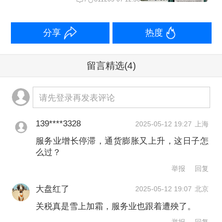
面表现出一定的犹豫，4月来自国外的新
业务出现了自2022年11月以来最大的下
分享
热度
降。这对商业预期产生了负面影响，企
留言精选
(4)
业商业预期降至两年半以来的最低水
平，也是自2020年疫情高峰期以来最弱
请先登录再发表评论
的水平。
139****3328
2025-05-12 19:27
上海
尽管需求疲软，服务提供商仍在4月大幅
服务业增长停滞，通货膨胀又上升，这日子怎
提高销售价格，导致产出价格通胀升至
么过？
举报
回复
三个月高点。企业表示，关税导致的供
应链成本上涨是主要推手。
大盘红了
2025-05-12 19:07
北京
关税真是雪上加霜，服务业也跟着遭殃了。
威廉姆森称：“关税导致进口价格上涨，