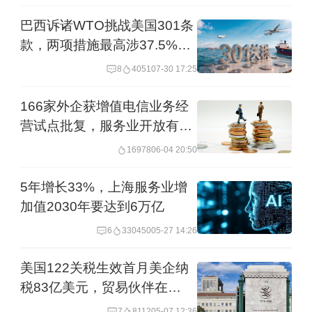
巴西诉诸WTO挑战美国301条
款，两项措施最高涉37.5%关
美国旅游业也受到特朗普关税影响（来源：新华社
税税率
8
4051
07-30 17:25
图）
166家外企获增值电信业务经
服务业增长疲软
营试点批复，服务业开放有哪
些新机遇
16978
06-04 20:50
从金融到云计算，美国企业通过数字化
方式向全球输出高附加值服务，2024年
5年增长33%，上海服务业增
加值2030年要达到6万亿
实现近3000亿美元的服务贸易顺差，成
6
330450
05-27 14:26
为全球最大的服务出口国。
美国122关税生效首月美企纳
据标普全球，贸易政策的不确定性限制
税83亿美元，贸易伙伴在
了美国服务业需求增长，客户在支出方
WTO表达关切
7
8112
05-07 12:36