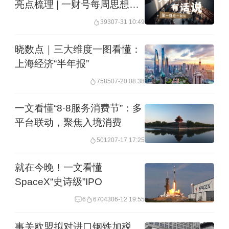
亮点梳理 | 一财号每周思想荟
(第21期）
393
07-31 10:49
晓数点｜三大维度一图看懂：
上海经济“半年报”
7585
07-20 08:38
一文看懂“8·8服务消费节”：多
平台联动，聚焦入境消费
5012
07-17 17:25
就在今晚！一文看懂
SpaceX“史诗级”IPO
6
67043
06-12 19:55
事关欧盟拟对进口钢铁加税、