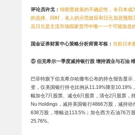
评论员许戈：
特朗普政策的不确定性，令日本成
的选择。同时，名人的示范效应和日元加息预期
且日元是主流市场国家货币中唯一一个可能加息
国金证券财富中心策略分析师黄岑栋：
当前日本
⑤ 伯克希尔一季度减持银行股 增持酒业与石油 
巴菲特旗下伯克希尔哈撒韦公布的持仓报告显示
变，仅美国银行持仓比例从11.19%降至10.
幅加仓7只股票、减仓6只股票，清仓2只股票，
Nu Holdings，减持美国银行4866万股
638万股，增幅达113.5%；加仓西方石油7
25.76%。