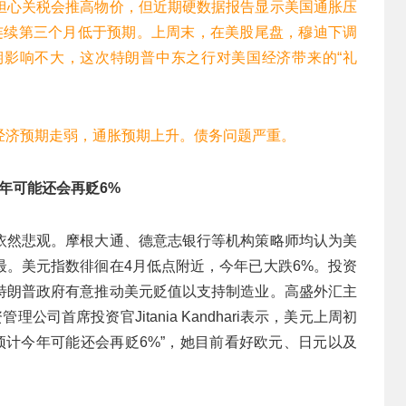
担心关税会推高物价，但近期硬数据报告显示美国通胀压
连续第三个月低于预期。上周末，在美股尾盘，穆迪下调
影响不大，这次特朗普中东之行对美国经济带来的“礼
经济预期走弱，通胀预期上升。债务问题严重。
年可能还会再贬6%
依然悲观。摩根大通、德意志银行等机构策略师均认为美
最。美元指数徘徊在4月低点附近，今年已大跌6%。投资
特朗普政府有意推动美元贬值以支持制造业。高盛外汇主
司首席投资官Jitania Kandhari表示，美元上周初
预计今年可能还会再贬6%”，她目前看好欧元、日元以及