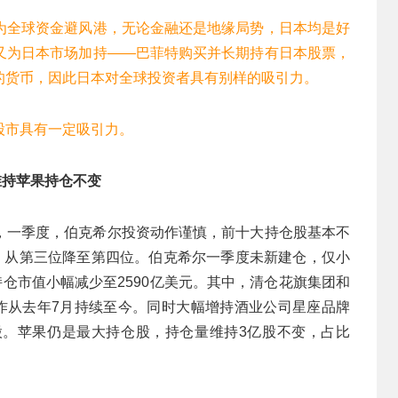
为全球资金避风港，无论金融还是地缘局势，日本均是好
又为日本市场加持——巴菲特购买并长期持有日本股票，
的货币，因此日本对全球投资者具有别样的吸引力。
股市具有一定吸引力。
维持苹果持仓不变
，一季度，伯克希尔投资动作谨慎，前十大持仓股基本不
19%，从第三位降至第四位。伯克希尔一季度未新建仓，仅小
持仓市值小幅减少至2590亿美元。其中，清仓花旗集团和
，减持动作从去年7月持续至今。同时大幅增持酒业公司星座品牌
6万股。苹果仍是最大持仓股，持仓量维持3亿股不变，占比