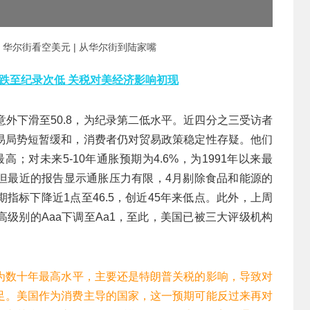
” 华尔街看空美元 | 从华尔街到陆家嘴
数跌至纪录次低 关税对美经济影响初现
2意外下滑至50.8，为纪录第二低水平。近四分之三受访者
易局势短暂缓和，消费者仍对贸易政策稳定性存疑。他们
高；对未来5-10年通胀预期为4.6%，为1991年以来最
但最近的报告显示通胀压力有限，4月剔除食品和能源的
指标下降近1点至46.5，创近45年来低点。此外，上周
级别的Aaa下调至Aa1，至此，美国已被三大评级机构
为数十年最高水平，主要还是特朗普关税的影响，导致对
足。美国作为消费主导的国家，这一预期可能反过来再对