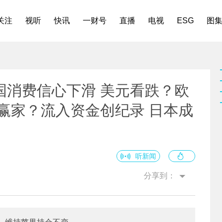
关注
视听
快讯
一财号
直播
电视
ESG
图
国消费信心下滑 美元看跌？欧
赢家？流入资金创纪录 日本成
听新闻
分享到：