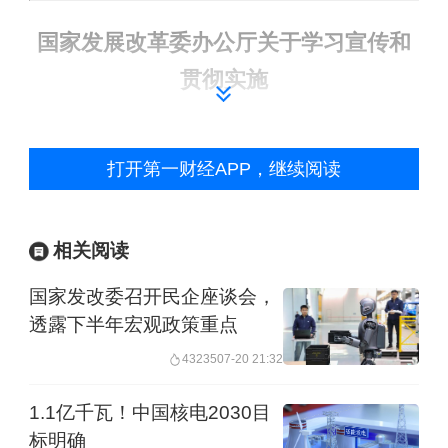
国家发展改革委办公厅关于学习宣传和
贯彻实施
《中华人民共和国民营经济促进法》的
打开第一财经APP，继续阅读
通知
发改办民营〔2025〕486号
相关阅读
国家发改委召开民企座谈会，
各省、自治区、直辖市及计划单列市、
透露下半年宏观政策重点
新疆生产建设兵团发展改革委：
43235
07-20 21:32
《中华人民共和国民营经济促进法》
1.1亿千瓦！中国核电2030目
（以下简称《民营经济促进法》）已由
标明确