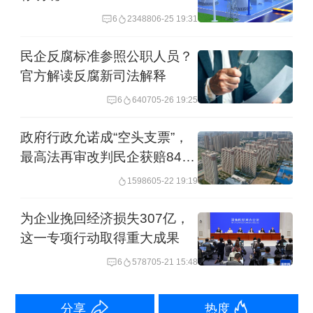
十四届全国人大常委会第十五次会议于
6
23488
06-25 19:31
2025年4月30日通过，自2025年5月20日
民企反腐标准参照公职人员？
起施行。为切实做好《民营经济促进
官方解读反腐新司法解释
法》的学习宣传和贯彻实施工作，现就
6
6407
05-26 19:25
有关事项通知如下。
政府行政允诺成“空头支票”，
最高法再审改判民企获赔841
一、充分认识出台《民营经济促进法》
万元
15986
05-22 19:19
的重要意义
为企业挽回经济损失307亿，
出台《民营经济促进法》是贯彻落实党
这一专项行动取得重大成果
的二十届三中全会精神和习近平总书记
6
5787
05-21 15:48
在民营企业座谈会上重要讲话精神的标
志性举措，充分彰显了党和国家促进民
分享
热度