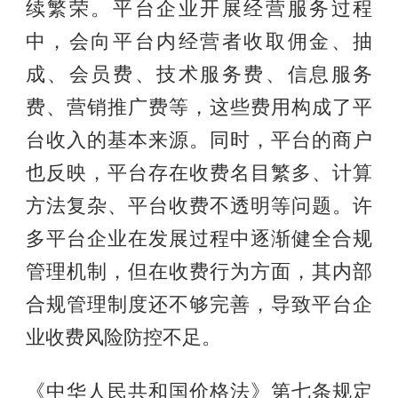
续繁荣。平台企业开展经营服务过程
中，会向平台内经营者收取佣金、抽
成、会员费、技术服务费、信息服务
费、营销推广费等，这些费用构成了平
台收入的基本来源。同时，平台的商户
也反映，平台存在收费名目繁多、计算
方法复杂、平台收费不透明等问题。许
多平台企业在发展过程中逐渐健全合规
管理机制，但在收费行为方面，其内部
合规管理制度还不够完善，导致平台企
业收费风险防控不足。
《中华人民共和国价格法》第七条规定