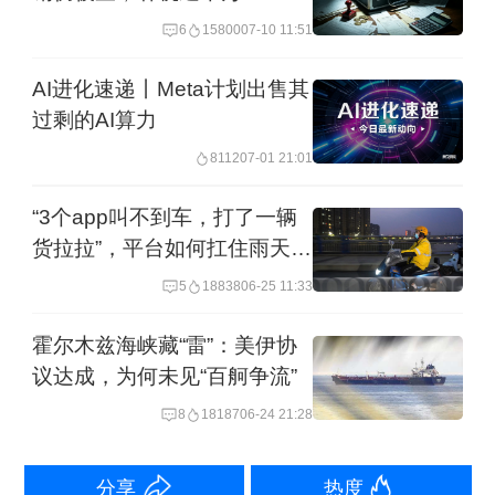
当考量的基本因素和遵循的基本原则、
6
15800
07-10 11:51
基本要求，为规范平台收费行为提供基
AI进化速递丨Meta计划出售其
本指引。
过剩的AI算力
8112
07-01 21:01
问题2：《指南》的主要内容有哪些？
“3个app叫不到车，打了一辆
答：《指南》共28条，主要内容包括5个
货拉拉”，平台如何扛住雨天大
考？
方面：一是明确平台收费要遵循的原
5
18838
06-25 11:33
则。平台收费应当遵循公平、合法和诚
霍尔木兹海峡藏“雷”：美伊协
实信用的原则，基于服务协议、交易规
议达成，为何未见“百舸争流”
则、交易习惯等因素，综合考虑经营成
8
18187
06-24 21:28
本及平台内经营者经营状况。二是倡导
分享
热度
降低平台内经营者负担。鼓励平台在合