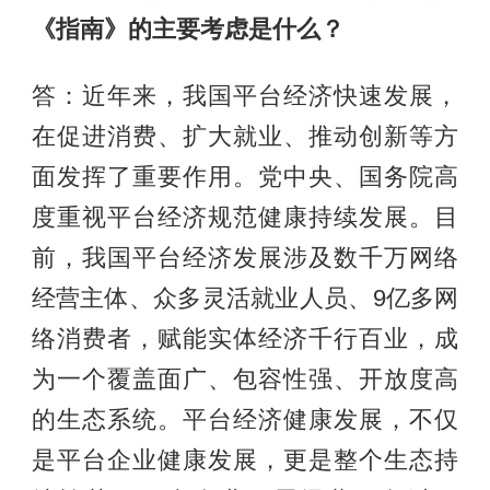
《指南》的主要考虑是什么？
答：近年来，我国平台经济快速发展，
在促进消费、扩大就业、推动创新等方
面发挥了重要作用。党中央、国务院高
度重视平台经济规范健康持续发展。目
前，我国平台经济发展涉及数千万网络
经营主体、众多灵活就业人员、9亿多网
络消费者，赋能实体经济千行百业，成
为一个覆盖面广、包容性强、开放度高
的生态系统。平台经济健康发展，不仅
是平台企业健康发展，更是整个生态持