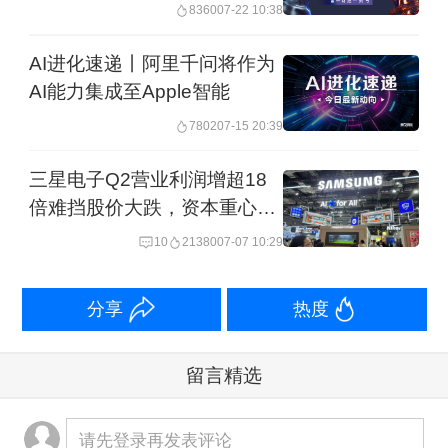
8360
07-22 10:38
AI进化速递丨阿里千问将作为
AI能力集成至Apple智能
7802
07-15 20:39
三星电子Q2营业利润增超18
倍难挡股价大跌，资本重心或
转向设备商
10
21380
07-07 10:29
分享
热度
留言精选
请先登录再发表评论