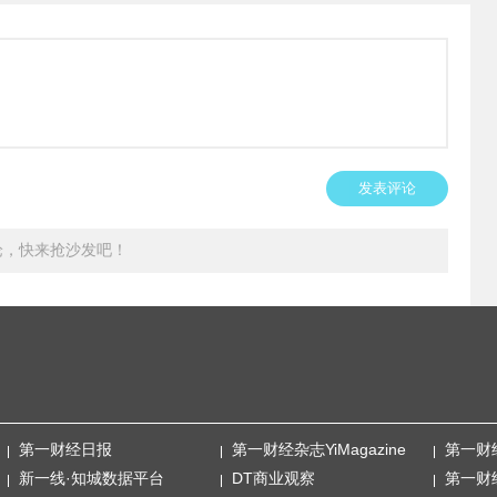
发表评论
论，快来抢沙发吧！
第一财经日报
第一财经杂志YiMagazine
第一财
新一线·知城数据平台
DT商业观察
第一财