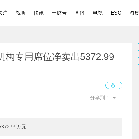
关注
视听
快讯
一财号
直播
电视
ESG
图
机构专用席位净卖出5372.99
分享到：
72.99万元