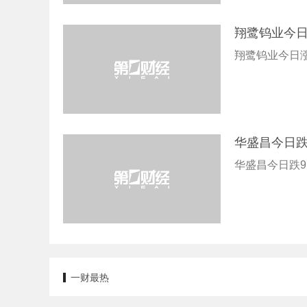
翔鹭钨业今日
翔鹭钨业今日涨
华盛昌今日跌
华盛昌今日跌9
一财最热