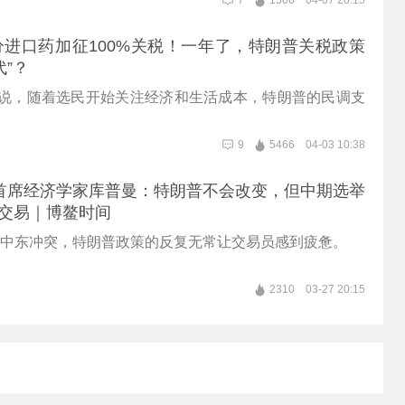
7
1506
04-07 20:15
进口药加征100%关税！一年了，特朗普关税政策
代”？
利说，随着选民开始关注经济和生活成本，特朗普的民调支
。
9
5466
04-03 10:38
首席经济学家库普曼：特朗普不会改变，但中期选举
O交易｜博鳌时间
”到中东冲突，特朗普政策的反复无常让交易员感到疲惫。
2310
03-27 20:15