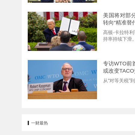
美国将对部分
转向“精准替
高顿-卡拉特
持率持续下滑
专访WTO前
或改变TAC
从“对等关税
一财最热