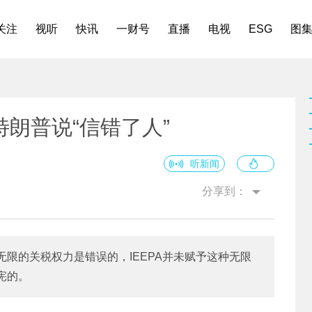
关注
视听
快讯
一财号
直播
电视
ESG
图
朗普说“信错了人”
听新闻
分享到：
限的关税权力是错误的，IEEPA并未赋予这种无限
宪的。