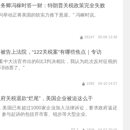
国务卿冯稼时答一财：特朗普关税政策完全失败
列举动正将美国的软实力推下悬崖。” 冯稼时说。
26247
05-06 13:38
被告上法院，“122关税案”有哪些焦点｜专访
关税案中大法官作出的6比3判决相比，我认为此次反对征税的
到6票了。”
1092
04-10 14:57
府关税退款“烂尾”，美国企业被迫这么干
，美国已有超过1000家企业加入法律诉讼，要求政府返还
。参与起诉的包括开市客、锐步等大型企业。