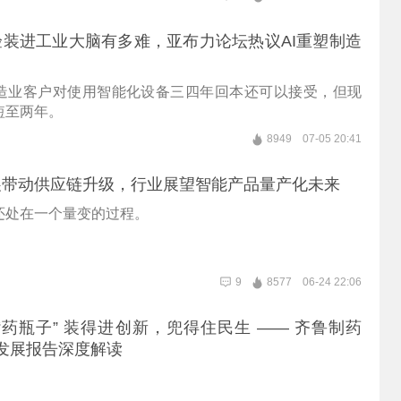
装进工业大脑有多难，亚布力论坛热议AI重塑制造
造业客户对使用智能化设备三四年回本还可以接受，但现
短至两年。
8949
07-05 20:41
展带动供应链升级，行业展望智能产品量产化未来
还处在一个量变的过程。
9
8577
06-24 22:06
“药瓶子” 装得进创新，兜得住民生 —— 齐鲁制药
持续发展报告深度解读