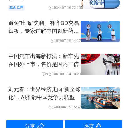
长赵亮强调了直播经济对消费、贸易、
基金风云
10344
07-19 22:15
产业及文化的赋能作用，提出构筑协同
避免“出海”失利、补齐BD交易
创新格局、优化行业发展生态、提升产
短板，专家详解中国创新药全
业发展能级三大方向。
球发展路径
1819
07-19 14:17
中国汽车出海新打法：新车先
在国外上市，售价是国内三倍
9
70670
07-14 10:23
刘元春：世界经济走向“新全球
化”，AI推动中国竞争力转型
14033
06-15 15:57
分享
热度