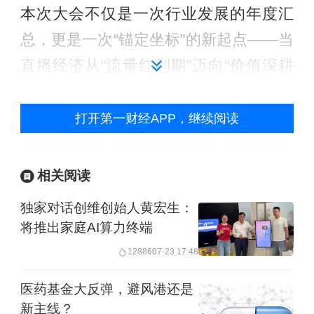
本次大会不仅是一次行业发展的年度汇
总，更是一次“锚定坐标”的新起点——当
直播经济从“流量红利期”迈向“价值深耕
期”，唯有聚焦“专业化内容、精细化运
营、全球化视野”，才能推动行业从“野蛮
打开第一财经APP，继续阅读
生长”走向“生态共生”。
相关阅读
论坛多维议题设置，解码行业前沿趋势
独家对话创维创始人黄宏生：
将推出家庭AI算力终端
大会活动围绕产业升级、内容创新与国
际拓展持续发力。
12886
07-23 17:48
医药基金大反弹，避风港还是
在开幕式上，普陀区委副书记、代理区
新主线？