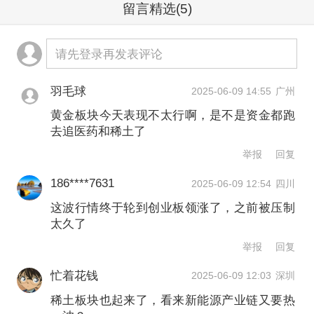
留言精选
(5)
沪深京三市成交额超1万亿元，较上日此
时放量1013亿元，预计全天成交金额约
请先登录再发表评论
1.3万亿元。截至目前，沪市成交额3912
羽毛球
亿元，深市成交额5906亿元，北证50成
2025-06-09 14:55
广州
黄金板块今天表现不太行啊，是不是资金都跑
交额187亿元。
去追医药和稀土了
举报
回复
13:49 集运指数（欧线）主力合约跌超
186****7631
2025-06-09 12:54
四川
4%
这波行情终于轮到创业板领涨了，之前被压制
太久了
集运指数（欧线）主力合约跌超4%，报
举报
回复
2025点。
忙着花钱
2025-06-09 12:03
深圳
13:17 固态电池概念股持续走高
稀土板块也起来了，看来新能源产业链又要热