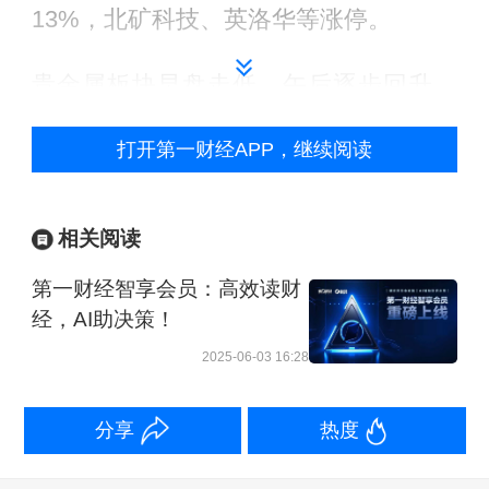
13%，北矿科技、英洛华等涨停。
贵金属板块早盘走低，午后逐步回升，
赤峰黄金、四川黄金、山东黄金等多股
打开第一财经APP，继续阅读
跌幅收窄至逾1%。
14:31 韩国综合指数收盘涨1.56%
相关阅读
第一财经智享会员：高效读财
韩国综合指数收盘涨1.56%，刷新去年7
经，AI助决策！
月以来收盘新高。
2025-06-03 16:28
13:49 沪深京三市成交额超1万亿元 较上
分享
热度
日此时放量1013亿元