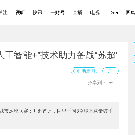
关注
视听
快讯
一财号
直播
电视
ESG
图
“人工智能+”技术助力备战“苏超”
听新闻
分享到：
省城市足球联赛；开源首月，阿里千问3全球下载量破千
。