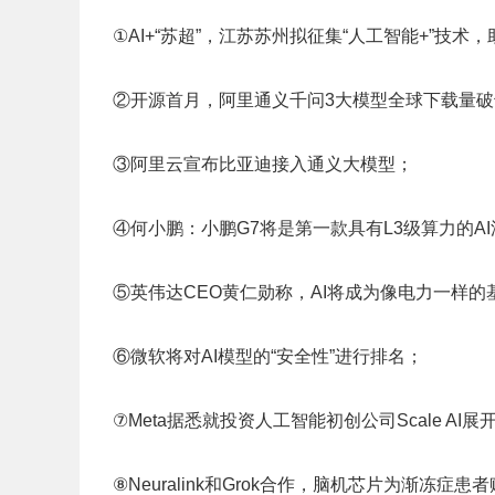
①AI+“苏超”，江苏苏州拟征集“人工智能+”技
②开源首月，阿里通义千问3大模型全球下载量破
③阿里云宣布比亚迪接入通义大模型；
④何小鹏：小鹏G7将是第一款具有L3级算力的A
⑤英伟达CEO黄仁勋称，AI将成为像电力一样的
⑥微软将对AI模型的“安全性”进行排名；
⑦Meta据悉就投资人工智能初创公司Scale AI
⑧Neuralink和Grok合作，脑机芯片为渐冻症患