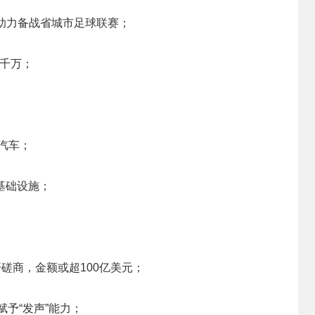
术，助力备战省城市足球联赛；
千万；
I汽车；
基础设施；
展开磋商，金额或超100亿美元；
者赋予“发声”能力；