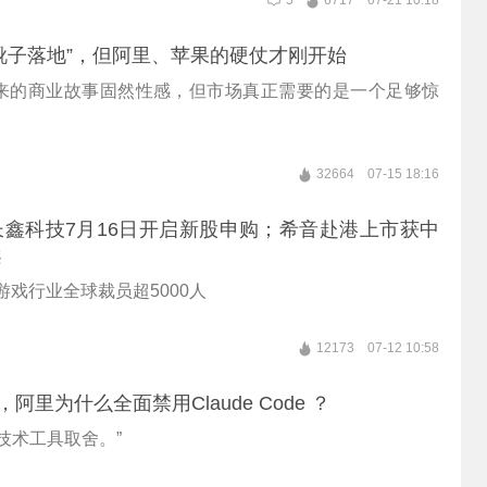
5
6717
07-21 10:18
“靴子落地”，但阿里、苹果的硬仗才刚开始
来的商业故事固然性感，但市场真正需要的是一个足够惊
32664
07-15 18:16
鑫科技7月16日开启新股申购；希音赴港上市获中
案
年游戏行业全球裁员超5000人
12173
07-12 10:58
，阿里为什么全面禁用Claude Code ？
技术工具取舍。”