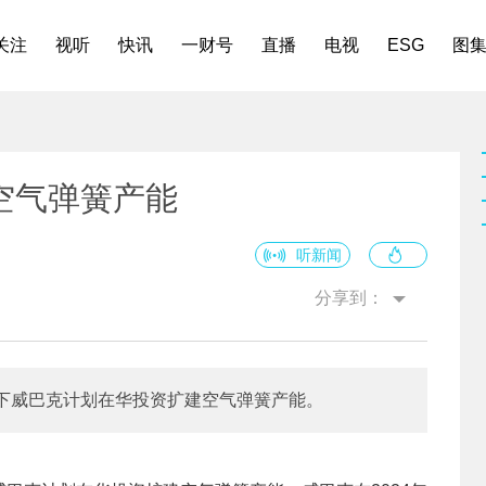
关注
视听
快讯
一财号
直播
电视
ESG
图
空气弹簧产能
听新闻
分享到：
下威巴克计划在华投资扩建空气弹簧产能。