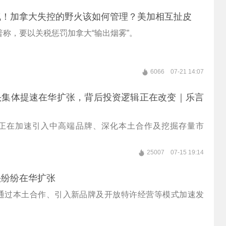
气！加拿大失控的野火该如何管理？美加相互扯皮
称，要以关税惩罚加拿大“输出烟雾”。
6066
07-21 14:07
头集体提速在华扩张，背后投资逻辑正在改变｜乐言
正在加速引入中高端品牌、深化本土合作及挖掘存量市
25007
07-15 19:14
头纷纷在华扩张
通过本土合作、引入新品牌及开放特许经营等模式加速发