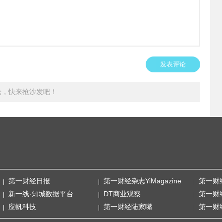
发表评论
论，快来抢沙发吧！
第一财经日报
第一财经杂志YiMagazine
第一财
新一线·知城数据平台
DT商业观察
第一财
应帆科技
第一财经陆家嘴
第一财