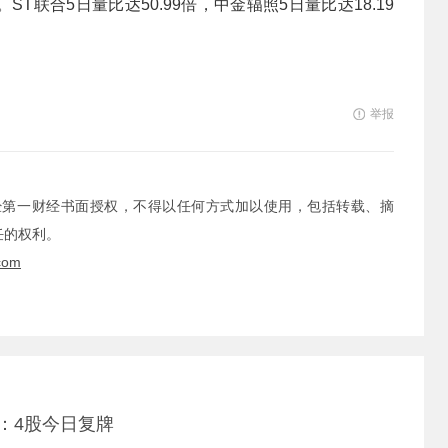
ST联合5日量比达50.99倍，中金辐照5日量比达18.19
举报
经第一财经书面授权，不得以任何方式加以使用，包括转载、摘
任的权利。
com
：4股今日复牌