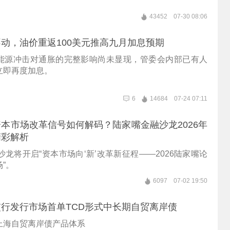
43452
07-30 08:06
动，油价重返100美元推高九月加息预期
能源冲击对通胀的完整影响尚未显现，管委会内部已有人
立即再度加息。
6
14684
07-24 07:11
本市场改革信号如何解码？陆家嘴金融沙龙2026年
精彩解析
沙龙将开启“资本市场向‘新’改革新征程——2026陆家嘴论
”。
6097
07-02 19:50
行发行市场首单TCD形式中长期自贸离岸债
上海自贸离岸债产品体系