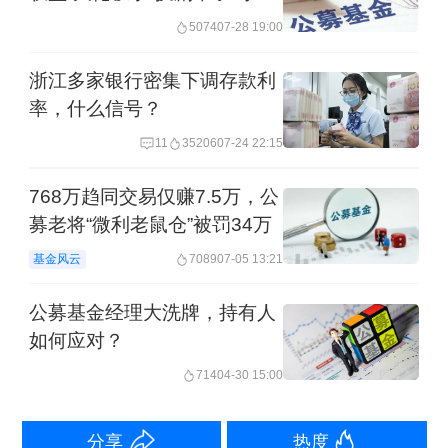
细分资产、品种、板块进行精细化管
5074
07-28 19:00
理，既要把握资产品类本身的Beta机
浙江多家银行密集下调存款利
会，也要注重回撤控制，优化投资者持
率，什么信号？
有体验。
11
35206
07-24 22:15
结合基金定期报告，广发鑫和混合过往
768万趋同交易仅赚7.5万，公
的资产配置操作比较灵活。例如，今年
募老将“微利老鼠仓”被罚34万
一季度，广发鑫和混合止盈了部分股票
基金风云
7089
07-05 13:21
仓位（由上期的2.09%降至1.77%）和可
公募基金经理大洗牌，持有人
转债仓位（由上期的2.45%降至
如何应对？
1.26%），方向上增配了科技板块；债
714
04-30 15:00
券方面，主要加仓了政策性金融债，由
分享
热度
2024年末占债券市值的4.97%上升至