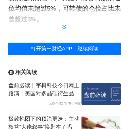
位均值未超过5%，可转债的仓位占比未
曾超过3%。
优秀的净值表现离不开其基金经理的专
业耕耘。广发鑫和混合的基金经理吴迪
打开第一财经APP，继续阅读
于2014年加入广发基金，具有10年证券
从业经历，5年公募基金经理管理经验，
相关阅读
现任广发基金特定策略投资部总经理。
盘前必读丨宇树科技今日网上
在多年的从业实践中，她形成了注重通
路演；美国对多晶硅衍生品加
过经济周期和股债资产表现来灵活调整
征关税
5
32757
8小时前
组合结构的投资风格。她认为，基金经
极致抱团下的顶流更迭：主动
理应在各类资产中挖掘结构性机会，对
权益“大佬叙事”换剧本了吗