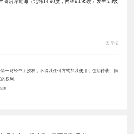
哥沿岸近海（北纬14.90度，西经93.95度）发生5.8级
举报
经第一财经书面授权，不得以任何方式加以使用，包括转载、摘
任的权利。
com