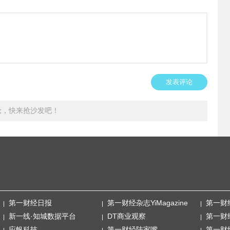
发表评论
论，快来抢沙发吧！
第一财经日报
第一财经杂志YiMagazine
第一财
新一线·知城数据平台
DT商业观察
第一财
应帆科技
第一财经陆家嘴
第一财