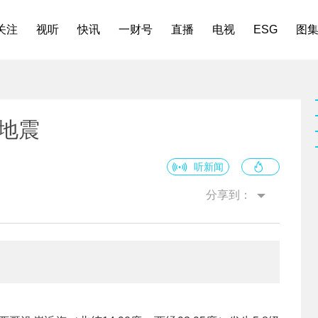
关注
视听
快讯
一财号
直播
电视
ESG
图
级地震
听新闻
分享到：