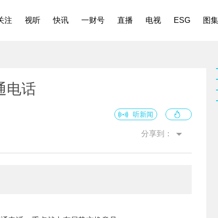
关注
视听
快讯
一财号
直播
电视
ESG
图
通电话
听新闻
分享到：