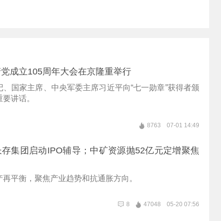
党成立105周年大会在京隆重举行
记、国家主席、中央军委主席习近平向“七一勋章”获得者颁
重要讲话。
8763
07-01 14:49
存集团启动IPO辅导；中矿资源抛52亿元定增聚焦
产再平衡，聚焦产业趋势和抗通胀方向。
8
47048
05-20 07:56