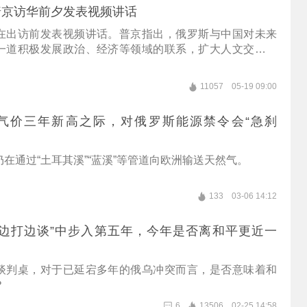
普京访华前夕发表视频讲话
在出访前发表视频讲话。普京指出，俄罗斯与中国对未来
一道积极发展政治、经济等领域的联系，扩大人文交流，
。
11057
05-19 09:00
气价三年新高之际，对俄罗斯能源禁令会“急刹
在通过“土耳其溪”“蓝溪”等管道向欧洲输送天然气。
133
03-06 14:12
“边打边谈”中步入第五年，今年是否离和平更近一
谈判桌，对于已延宕多年的俄乌冲突而言，是否意味着和
？
6
13506
02-25 14:58