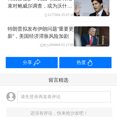
束对鲍威尔调查，或为沃什确
认美联储主席提名铺平道路
11770
04-25 07:18
特朗普拟发布伊朗问题“重要更
新”，美国经济滞胀风险加剧
8
5049
04-01 17:01
分享
热度
留言精选
请先登录再发表评论
还没有评论，快来抢沙发吧！