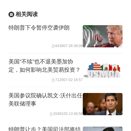
相关阅读
特朗普下令暂停空袭伊朗
6438
07-26 08:06
美国“不续”也不退美墨加协
定，如何影响北美贸易投资？
7120
07-02 16:57
美国参议院确认凯文·沃什出任
美联储理事
20481
05-13 06:58
特朗普让步？美国司法部将结