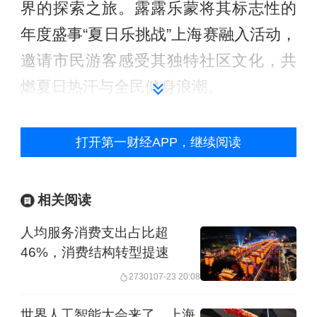
界的探索之旅。露露乐蒙将其标志性的
年度盛事“夏日乐挑战”上海赛融入活动，
邀请市民游客感受其独特社区文化，共
燃夏日热汗与全民健身浪潮。
二是活动形式丰富。
文化艺术方面，浦
打开第一财经APP，继续阅读
东美术馆携手东方明珠塔与携程旅行合
作推出“上海之星·浦美奥赛号”游船项
相关阅读
目，即将开启首航，以江河为线索，串
人均服务消费支出占比超
联起中法两大文化地标，形塑一场流动
46%，消费结构转型提速
中的艺术对话，打造融合观展与城市景
27301
07-23 20:08
观的多维文化体验。体育赛事方面，全
球最大规模的极限运动盛会FISE都市运
世界人工智能大会来了，上海