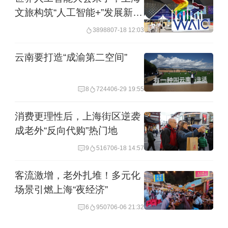
文旅构筑“人工智能+”发展新生
动嘉年华·上海站规模和比赛项目全面升
态
38988
07-18 12:03
级，并推出夜间果酱赛事。文旅商联动
方面，创新推出豫园商城与哔哩哔哩国
云南要打造“成渝第二空间”
创动画国风场景联袂打造的“豫园·夏日奇
幻夜”。IP跨界方面，上影集团将孙悟
8
7244
06-29 19:55
空、哪吒、黑猫警长等经典动画IP的跨
消费更理性后，上海街区逆袭
界融合和科技化、沉浸式的消费场景，
成老外“反向代购”热门地
持续探索文旅商体展融合的创新路径。
9
5167
06-18 14:57
客流激增，老外扎堆！多元化
三是精准对接需求。
面向家庭亲子客
场景引燃上海“夜经济”
群，重磅引入“乐高世界玩乐节”，与伦
6
9507
06-06 21:32
敦、柏林、波士顿同步开启全球玩乐主