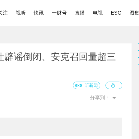
关注
视听
快讯
一财号
直播
电视
ESG
图
仕辟谣倒闭、安克召回量超三
听新闻
分享到：