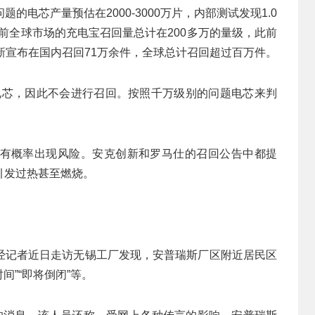
电芯产量预估在2000-3000万片，内部测试发现1.0
目前全球市场的充电宝召回量总计在200多万的量级，此前
新宣布在国内召回71万余件，全球总计召回超过百万件。
的电芯，因此不会进行召回。按照千万级别的问题电芯来判
有概率出现风险。安克创新和罗马仕的召回公告中都提
引发过热甚至燃烧。
经记者近日走访无锡工厂发现，安普瑞斯厂区附近居民区
间”“即将倒闭”等。