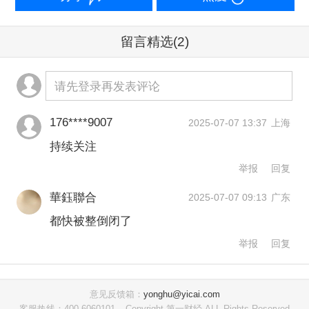
五大股东。
留言精选
(2)
意欲何为？
请先登录再发表评论
为何立业集团在这一阶段选择加仓民生
银行？业内认为或与多重因素有关。
176****9007
2025-07-07 13:37
上海
持续关注
一方面，近年来，民生银行原股东"泛海
举报
回复
系""东方系"式微，新势力有望重塑权力
華鈺聯合
2025-07-07 09:13
广东
格局。
都快被整倒闭了
举报
回复
民生银行正经历着股东结构的深刻变
革。这家成立于1996年的股份制银行，
意见反馈箱：
yonghu@yicai.com
曾汇聚了张宏伟、刘永好、卢志强、史
客服热线：400-6060101
Copyright 第一财经 ALL Rights Reserved