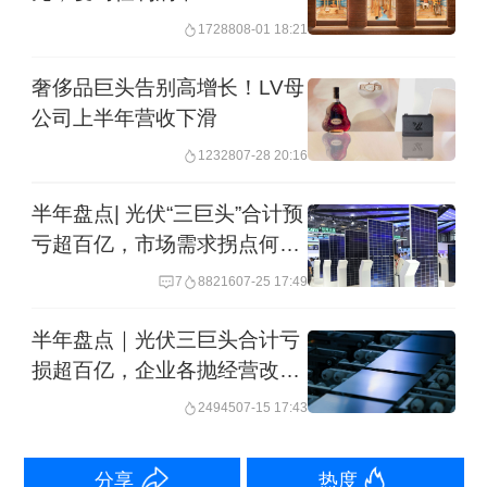
对民生银行A+H股的总持股达21.66亿
17288
08-01 18:21
股，占民生银行总股本4.945%，距离
奢侈品巨头告别高增长！LV母
5%的举牌门槛仅差0.055个百分点。
公司上半年营收下滑
12328
07-28 20:16
公开信息显示，立业集团创建于1995
年，立业集团最大股东为深圳前首富林
半年盘点| 光伏“三巨头”合计预
亏超百亿，市场需求拐点何时
立，持股达99.99%。目前立业集团控
到来
7
88216
07-25 17:49
股、参股子公司已超百家，在金融领域
多有布局，立业集团控股上市券商华林
半年盘点｜光伏三巨头合计亏
损超百亿，企业各抛经营改善
证券；2014年与腾讯等联合发起设立微
计划
24945
07-15 17:43
众银行。此外，立业集团也曾是中国平
安前十大股东，深圳市创新投资集团第
分享
热度