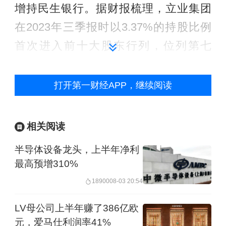
增持民生银行。据财报梳理，立业集团
在2023年三季报时以3.37%的持股比例
首次进入前十大股东行列，位列第七
位。经过多次加仓，至2024年一季报，
立业集团持股比例已提升至4.49%，股
打开第一财经APP，继续阅读
东排名跃升至第四位。
相关阅读
值得注意的是，尽管民生银行股价自
半导体设备龙头，上半年净利
2024年9月的2.43港元/股低点一路攀升
最高预增310%
至近期的5港元/股附近，立业集团始终
18900
08-03 20:54
未减持。
LV母公司上半年赚了386亿欧
此次增持后，立业集团及其一致行动人
元，爱马仕利润率41%