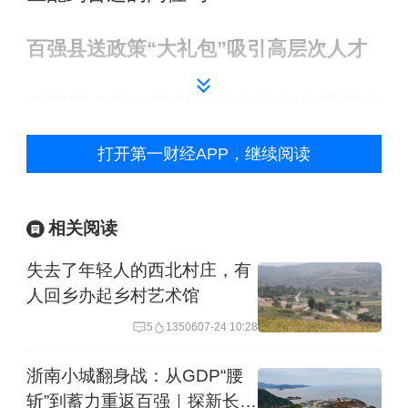
百强县送政策“大礼包”吸引高层次人才
近期两个面向高考毕业生推出优秀医学
人才定向资助培养计划的全国百强县都
打开第一财经APP，继续阅读
在江苏苏州——太仓和张家港。
两地在具体资助内容上也有相似之处，
相关阅读
比如均面向本地户籍高考生，补贴名额
失去了年轻人的西北村庄，有
按照高考分数分高者得，培养聚焦特定
人回乡办起乡村艺术馆
医学专科，实施差异化资助，资助时长
5
13506
07-24 10:28
或跨越十年，签约学生需承诺毕业后返
浙南小城翻身战：从GDP“腰
乡工作6年乃至10年时间。
斩”到蓄力重返百强｜探新长三