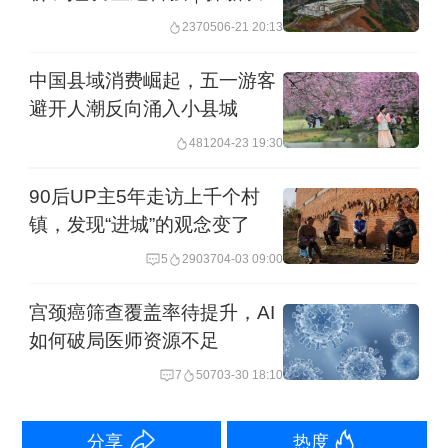
角
23705
06-21 20:13
具体来说，根据“苏州健康”消息，张家港
中国县域消费崛起，五一游客
将今年定向资助的高考生分为“市级优秀
避开人潮反向涌入小县城
医学人才”和“市级卫生紧缺人才”。前一
4812
04-23 19:30
类报名高考生需被录取在本一批次指定
14所院校的临床医学专业（“5+3”本硕连
90后UP主5年走访上千个村
镇，发现“进城”的观念变了
读），这14所院校包括清华、北大、上
5
29037
04-03 09:00
交、复旦、北京协和医学院中国医学科
学院等；后一类报名高考生需被录取于
宫颈癌筛查覆盖率待提升，AI
如何破局医师资源不足
本科及以上的儿科、医学影像学、病理
7
507
03-30 18:10
学、急救医学、重症医学等紧缺专业，
或报考临床医学专业毕业后愿意回当地
分享
热度