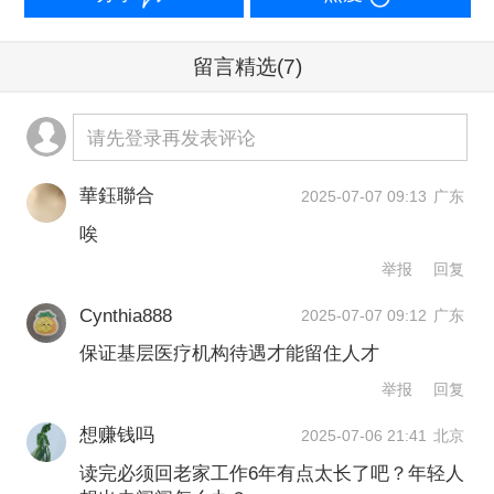
从事相应紧缺专业岗位工作。
留言精选
(7)
太仓的政府资助计划同样面向本科批次
以上录取于重点高校医学类专业的高考
请先登录再发表评论
生，对比来看，该县的人才资助计划主
要面向公众就诊量大的专科，如临床医
華鈺聯合
2025-07-07 09:13
广东
唉
学、麻醉学、医学影像学、口腔医学、
举报
回复
中医学等。
Cynthia888
2025-07-07 09:12
广东
“从某种程度上来说，这是为了避免周围
保证基层医疗机构待遇才能留住人才
大城市的虹吸效应。”江苏某高校医疗健
举报
回复
康领域研究人员对第一财经表示，由于
想赚钱吗
2025-07-06 21:41
北京
毗邻上海，加之长三角卫生健康一体化
读完必须回老家工作6年有点太长了吧？年轻人