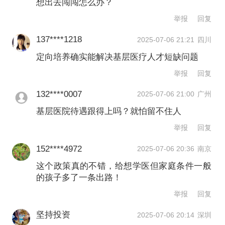
想出去闯闯怎么办？
水平逐渐提高，不少当地大病患者，乃
举报
回复
至一些常见病患者选择跨省异地就医。
137****1218
2025-07-06 21:21
四川
如果这一趋势日益凸显，不仅会给当地
定向培养确实能解决基层医疗人才短缺问题
医保基金带来一定压力，也会造成高水
举报
回复
平医学人才的进一步流失。
132****0007
2025-07-06 21:00
广州
太仓市卫健委相关负责人去年也曾公开
基层医院待遇跟得上吗？就怕留不住人
举报
回复
表示，2010年前后，他们经过调研发
现，随着居民生活水平的不断提高，当
152****4972
2025-07-06 20:36
南京
这个政策真的不错，给想学医但家庭条件一般
地一些老百姓在就医时会选择前往医疗
的孩子多了一条出路！
条件更好的上海。当年起，太仓就针对
举报
回复
本地报考医学类专业排名前15名的考生
坚持投资
2025-07-06 20:14
深圳
出台相关资助政策。