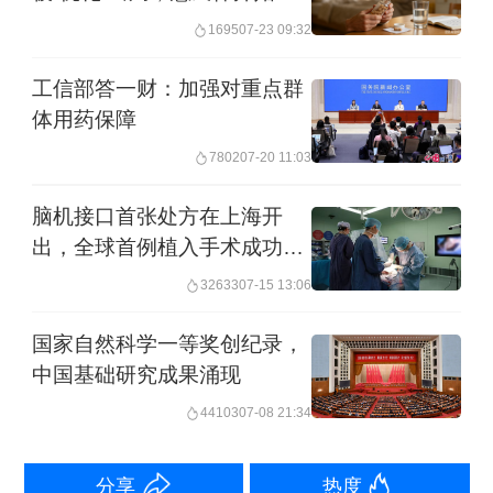
天价药关上大门
1695
07-23 09:32
个“企业出题、科研界答题、基金委组织
专家评审”的机制，重点围绕免疫失调、
工信部答一财：加强对重点群
细胞异常增殖、基因突变、代谢失常和
体用药保障
神经系统疾病等五大领域，支持青年科
7802
07-20 11:03
学家开展研究。
脑机接口首张处方在上海开
出，全球首例植入手术成功完
国家自然科学基金委员会是创新成果
成
32633
07-15 13:06
的“摇篮”，也是人才和协同创新的“发动
国家自然科学一等奖创纪录，
机”，引导民营企业加大基础研究投入，
中国基础研究成果涌现
吸引全国的科研力量，聚焦关键技术领
44103
07-08 21:34
域，促进科技创新和产业创新的深度融
合。齐鲁制药的加入，不仅会推动生物
分享
热度