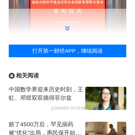
打开第一财经APP，继续阅读
相关阅读
据了解，此次合作是国家自然科学基金
联合基金头次深度引入生物医药民营资
中国数学界迎来历史时刻，王
虹、邓煜双双摘得菲尔兹
本。齐鲁制药将在未来三年里，每年拿
52442
07-23 22:09
出3000万元，总共9000万元。国家自然
科学基金委员会也会按比例每年配套300
赔了4500万后，罕见病药
被“优化”出局，惠民保开始对
万元，三年总共900万元。双方将建立一