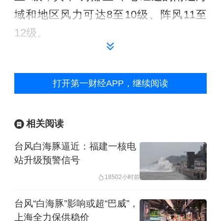
域和地区风力可达8至10级、阵风11至
12级。
降水预报：
7月8日8时至9日8时，浙江中
南部和东部、福建东北部等地有大到暴
打开第一财经APP，继续阅读
雨，其中，浙江东南部、福建东北部等
地部分地区有大暴雨（100至230毫
相关阅读
米）。
台风白海豚逼近：福建一核电
站升级预警信号
中央气象台7月8日6时继续发布暴雨黄色
1850
2小时前
预警：
预计，7月8日8时至9日8时，浙江
中南部和东部、福建东北部、四川东
台风“白海豚”影响或超“巴威”，
上海全力保供稳价
部、重庆西部、贵州西北部、内蒙古东