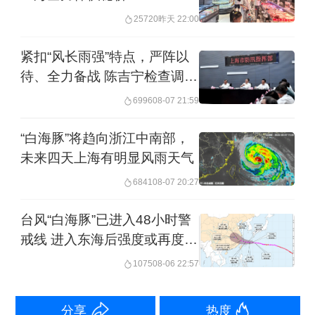
25720
昨天 22:00
北部、陕西大部、山西中部、云南西北
部等地部分地区有大到暴雨，其中，浙
紧扣“风长雨强”特点，严阵以
待、全力备战 陈吉宁检查调度
江东南部、福建东北部、四川东部等地
台风防御工作
部分地区有大暴雨（100至230毫米）。
6996
08-07 21:59
上述部分地区伴有短时强降水（最大小
“白海豚”将趋向浙江中南部，
时降雨量20至50毫米，局地可超过70毫
未来四天上海有明显风雨天气
米），局地有雷暴大风等强对流天气。
6841
08-07 20:27
台风“白海豚”已进入48小时警
气象专家提醒，台风“丹娜丝”随着副热带
戒线 进入东海后强度或再度加
高压的位置变化，路径由之前的北上转
强
1075
08-06 22:57
为西行，走出一个“之”字形，继而登陆并
影响我国。
分享
热度