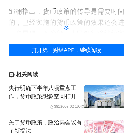
邹澜指出，货币政策的传导是需要时间
的，已经实施的货币政策的效果还会进
一步显现。下阶段，人民银行将继续实
施好适度宽松的货币政策，密切关注评
打开第一财经APP，继续阅读
估前期已实施政策的传导情况和实际效
果，根据国内外经济金融形势和金融市
相关阅读
场运行情况，把握好政策实施的力度和
节奏，更好地推动扩大国内需求、稳定
央行明确下半年八项重点工
作，货币政策想象空间打开
社会预期、激发市场活力，支持实现全
38120
08-02 19:43
年经济社会发展目标和任务。
关于货币政策，政治局会议有
结构性货币政策工具将突出支持科技创
了新提法！