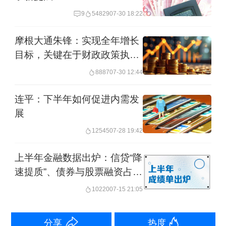
新、提振消费等主线
9
54829
07-30 18:22
摩根大通朱锋：实现全年增长
邹澜表示，下一步，央行还将发挥好货
目标，关键在于财政政策执行
币政策工具的总量和结构双重功能，结
提速
8887
07-30 12:44
构性货币政策工具将继续坚持“聚焦重
点、合理适度、有进有退”的原则，在支
连平：下半年如何促进内需发
展
持金融“五篇大文章”基础上，突出支持科
12545
07-28 19:42
技创新、提振消费等主线，进一步提升
对促进经济结构调整、转型升级、新旧
上半年金融数据出炉：信贷“降
动能转换的效能。
速提质”、债券与股票融资占比
提升
10220
07-15 21:05
聚焦科技创新、扩大消费、民营小微等
方面 加力支持重点领域和薄弱环节
分享
热度