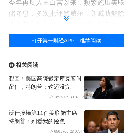
今年再度入主白宫以来，频繁施压美联
储降息，多次批评鲍威尔，并威胁解除
他的美联储主席职务。鲍威尔则表示，
特朗普作为总统没有解除其职务的合法
打开第一财经APP，继续阅读
权限，他将工作至任期结束。不过近
来，特朗普政府以美联储总部大楼高昂
相关阅读
的翻修成本为新的“突破口”，试图在鲍威
驳回！美国高院裁定库克暂时
尔任期届满前解雇他。
留任，特朗普：这还没完
举报
16978
06-30 07:12
沃什接棒第11任美联储主席！
特朗普：别看我的脸色
65617
05-23 07:47