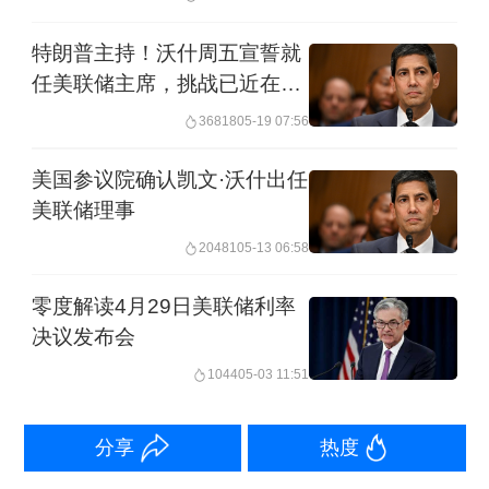
特朗普主持！沃什周五宣誓就
任美联储主席，挑战已近在眼
前
36818
05-19 07:56
美国参议院确认凯文·沃什出任
美联储理事
20481
05-13 06:58
零度解读4月29日美联储利率
决议发布会
1044
05-03 11:51
分享
热度