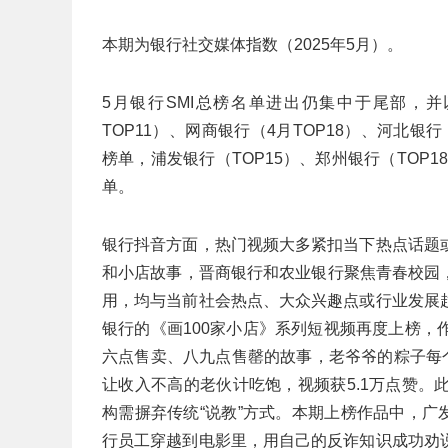
本期为银行社交媒体指数（2025年5月）。
5月银行SMI总榜名单进出仍集中于尾部，
TOP11）、网商银行（4月TOP18）、河北银行
榜单，浦发银行（TOP15）、郑州银行（TOP1
单。
银行抖音方面，热门视频大多紧扣当下热点话题
和小店故事，晋商银行和农业银行聚焦青春校园
用，均与当前社会热点、大众兴趣点或行业发展
银行的《画100家小店》系列短视频再度上榜
六点售卖、八九点售罄的故事，老爷爷的粽子每
让收入不高的老伙计吃饱，视频获5.1万点赞
构需摒弃传统“说教”方式。本期上榜作品中，广
行员工穿越到电影里，用自己的反诈知识成功劝