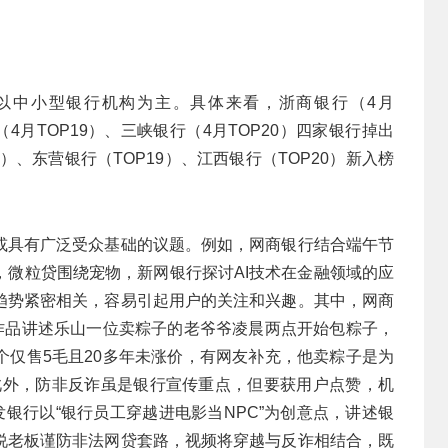
并以中小型银行机构为主。具体来看，浙商银行（4月
（4月TOP19）、三峡银行（4月TOP20）四家银行掉出
8）、东营银行（TOP19）、江西银行（TOP20）新入榜
或具有广泛受众基础的议题。例如，网商银行结合端午节
，微粒贷围绕宠物，新网银行探讨AI技术在金融领域的应
趋势紧密相关，容易引起用户的关注和兴趣。其中，网商
，作品讲述乐山一位卖粽子的老爷爷凌晨两点开始包粽子，
个仅售5毛且20多年未涨价，有网友补充，他卖粽子是为
。此外，防非反诈虽是银行宣传重点，但要获用户点赞，机
发银行以“银行员工穿越进电影当NPC”为创意点，讲述银
说老板谨防非法网贷套路，视频将穿越与反诈相结合，既