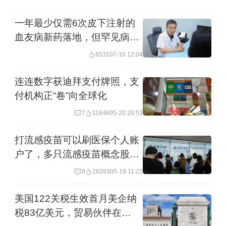
一年最少仅需6次皮下注射的
血友病新药落地，但罕见病用
药可及性亟待破局
6531
07-10 12:04
连连数字获迪拜支付牌照，支
付机构正“卷”向全球化
7
11646
05-20 20:53
打流感疫苗可以刷医保个人账
户了，多只流感疫苗概念股盘
中股价大涨
8
28293
05-19 11:22
美国122关税生效首月美企纳
税83亿美元，贸易伙伴在