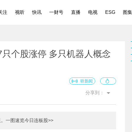
关注
视听
快讯
一财号
直播
电视
ESG
图
7只个股涨停 多只机器人概念
听新闻
分享到：
。一图速览今日连板股>>