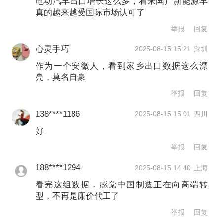
电动汽车出口增长这么多，看来国产新能源车
真的越来越受国际市场认可了
40%。6月份电动汽车出口增长55.5%，
举报
回复
增速创近23个月最高，锂电池出口增长
心灵手巧
2025-08-15 15:21
深圳
28.9%。
作为一个安徽人，看到家乡出口数据这么漂
亮，莫名自豪
民企“挑大梁”进一步凸显
举报
回复
民营企业外贸“挑大梁”的影响力进一步凸
138****1186
2025-08-15 15:01
四川
显。前7个月，长三角地区民营企业进出
好
举报
回复
口5.35万亿元，同比增长9.5%，占进出
口总值的55.8%，较去年同期提升2.1个
188****1294
2025-08-15 14:40
上海
看完这组数据，感觉中国制造正在向高端转
百分点。
型，不再是廉价代工了
举报
回复
以宁波为例，越来越多民营企业主动“走