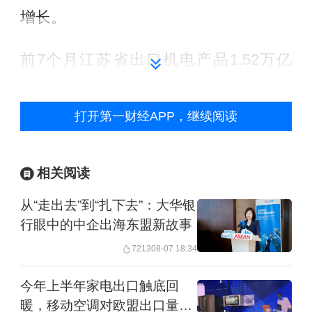
增长。
前7个月江苏省出口机电产品1.52万亿
元，增长10.7%，拉动全省出口增长7.3
个百分点，占全省出口总值的69%。其
打开第一财经APP，继续阅读
中，电工器材、船舶出口分别增长
21.3%、32.1%，“新三样”产品出口增长
相关阅读
7.1%，钢材增长32.1%。
从“走出去”到“扎下去”：大华银
行眼中的中企出海东盟新故事
同期，安徽省出口机电产品2601.5亿
7213
08-07 18:34
元，增长16.2%，占全省出口总值的
71.3%。其中，汽车（含底盘）增长
今年上半年家电出口触底回
暖，移动空调对欧盟出口量同
18.9%，出口量保持全国第1；出口笔记