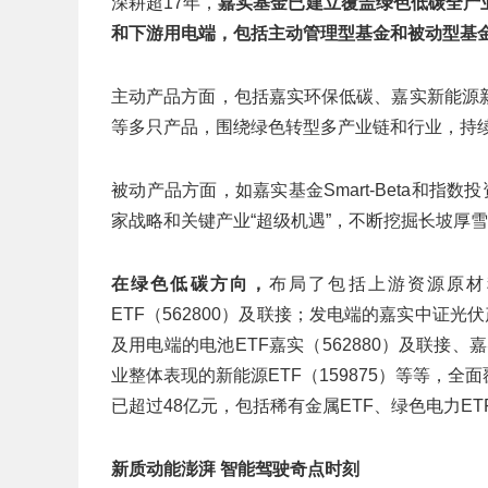
深耕超17年，
嘉实基金已建立覆盖绿色低碳全产
和下游用电端，包括主动管理型基金和被动型基金
主动产品方面，包括嘉实环保低碳、嘉实新能源
等多只产品，围绕绿色转型多产业链和行业，持
被动产品方面，如嘉实基金Smart-Beta和指
家战略和关键产业“超级机遇”，不断挖掘长坡厚雪
在绿色低碳方向，
布局了包括上游资源原材料
ETF（562800）及联接；发电端的嘉实中证光伏产
及用电端的电池ETF嘉实（562880）及联接、
业整体表现的新能源ETF（159875）等等，
已超过48亿元，包括稀有金属ETF、绿色电力E
新质动能澎湃 智能驾驶奇点时刻