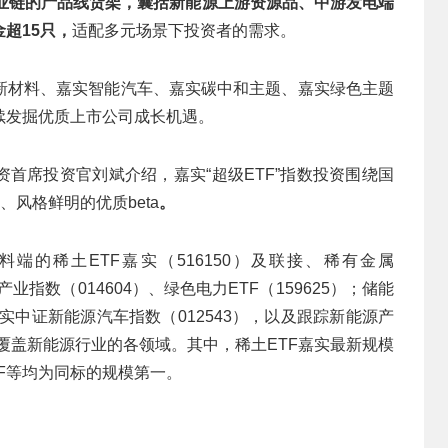
业链的产品线货架，囊括新能源上游资源品、中游发电端
超15只，
适配多元场景下投资者的需求。
新材料、嘉实智能汽车、嘉实碳中和主题、嘉实绿色主题
续发掘优质上市公司成长机遇。
数投资首席投资官刘斌介绍，嘉实“超级ETF”指数投资围绕国
、风格鲜明的优质beta
。
端的稀土ETF嘉实（516150）及联接、稀有金属
业指数（014604）、绿色电力ETF（159625）；储能
嘉实中证新能源汽车指数（012543），以及跟踪新能源产
全面覆盖新能源行业的各领域。其中，稀土ETF嘉实最新规模
TF等均为同标的规模第一。