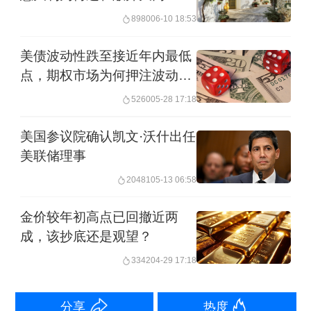
易后，特朗普近期鲜少提及提前辞退鲍
8980
06-10 18:53
威尔的说法了，而是加速任命“影子主
席”的进程。
美债波动性跌至接近年内最低
点，期权市场为何押注波动性
重燃
鲍威尔的美联储主席任期将于2026年5月
5260
05-28 17:18
结束。当地时间8月13日，特朗普称，将
美国参议院确认凯文·沃什出任
提前任命美联储新任主席。美国财政部
美联储理事
长贝森特当地时间8月20日表示，对鲍威
20481
05-13 06:58
尔接替者的面试，将在11名候选人之间
金价较年初高点已回撤近两
展开。一旦白宫对候选人进行好筛选，
成，该抄底还是观望？
他将开始面试候选人。据悉，这份名单
3342
04-29 17:18
包括美联储现任理事鲍曼和沃勒、达拉
斯联储主席洛根、白宫经济学家哈塞特
分享
热度