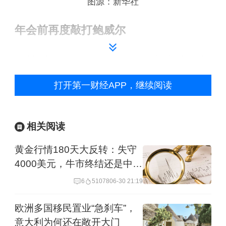
图源：新华社
年会前再度敲打鲍威尔
当地时间周二（19日），特朗普在其社
交媒体平台Truth Social上写道：“谁能告
打开第一财经APP，继续阅读
诉‘太晚先生’鲍威尔，他正在严重伤害房
地产行业。因为他，人们无法获得抵押
相关阅读
贷款。通货膨胀没有出现，所有迹象都
黄金行情180天大反转：失守
表明利率应该大幅下降。‘太晚先生’简直
4000美元，牛市终结还是中场
是一场灾难！”今年以来，特朗普还曾
休息？
6
51078
06-30 21:19
用“愚蠢”“白痴”和“傻瓜”等词形容过鲍威
欧洲多国移民置业“急刹车”，
尔，但在市场此前预言了“辞退鲍威尔”交
意大利为何还在敞开大门