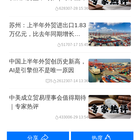
东盟非洲进出口分别增长了9.4%和
6283
07-28 15:36
17.2%，均明显高于整体。对共建“一带
苏州：上半年外贸进出口1.83
一路”国家进出口增长5.5%，占比提升至
万亿元，比去年同期增长
51.7%。
40.9%
517
07-17 15:45
三是动能释放，外贸向上、向新的势头
中国上半年外贸创历史新高，
更加巩固。前7个月，机电产品出口增长
AI是引擎但不是唯一原因
了9.3%，占比60%，同比提高1.1个百分
5
26123
07-14 13:36
点。
中美成立贸易理事会值得期待
｜专家热评
智能家居、电动汽车、工业机器人、船
4330
06-29 13:54
舶等高技术、高附加值产品，保持较高
出口增速。广大外贸企业迎难而上，应
分享
热度