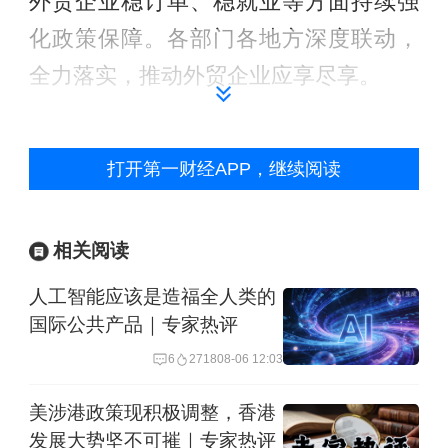
外贸企业稳订单、稳就业等方面持续强
化政策保障。各部门各地方深度联动，
全力落实，推动外贸企业应享尽享。
以金融为例，前7个月，中信保公司短期
打开第一财经APP，继续阅读
险承保5735亿美元，同比增长14.7%。
进出口银行新投放外贸领域贷款超过
7000亿元人民币。
相关阅读
人工智能应该是造福全人类的
二是合作多元。我国不断拓展与更多贸
国际公共产品｜专家热评
易伙伴互利合作的空间。前7个月我对新
6
2718
08-06 12:03
兴及其他市场进出口增长5%，占比
美涉港政策现积极调整，香港
65.5%，同比提高0.9个百分点。其中对
发展大势坚不可摧｜专家热评