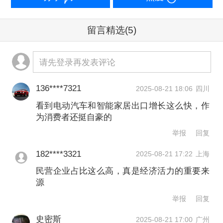
变求新，找新市场，做新产品，拓新渠
道。前7个月，有进出口实绩的外贸企业
留言精选
(5)
达到了65.4万家，其中近9成是民营企
业。
请先登录再发表评论
136****7321
2025-08-21 18:06
四川
全球经贸不确定性仍存
看到电动汽车和智能家居出口增长这么快，作
为消费者还挺自豪的
何咏前表示，当前，全球经贸发展仍面
举报
回复
临很大的不确定性。多个国际组织均指
182****3321
2025-08-21 17:22
上海
出，关税壁垒显著增加全球贸易成本，
民营企业占比这么高，真是经济活力的重要来
严重影响全球产供链的效率和稳定性，
源
全球贸易仍面临下行风险。
举报
回复
史密斯
2025-08-21 17:00
广州