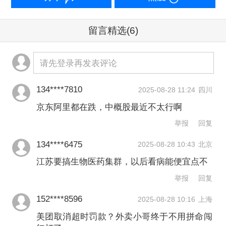
务经济社会高质量发展。
留言精选
(6)
►►商务部、江苏省人民政府印发《中
国（江苏）自由贸易试验区生物医药全
请先登录再发表评论
产业链开放创新发展方案》。其中提
134****7810
2025-08-28 11:24
四川
到，力争到2030年，江苏自贸试验区生
京东阿里都在跌，中概股最近不太行啊
物医药产业规模快速增长，创新生态持
举报
回复
续优化，产业链现代化水平明显提升，
134****6475
2025-08-28 10:43
北京
对外开放水平大幅提高，安全保障能力
江苏要搞生物医药集群，以后看病能便宜点不
不断增强，关键技术取得突破，在大分
举报
回复
子生物药、细胞和基因治疗、创新医疗
152****8596
2025-08-28 10:16
上海
器械等重点领域培育形成具有特色优势
美团取消超时罚款？外卖小哥终于不用拼命闯
的产业集群。