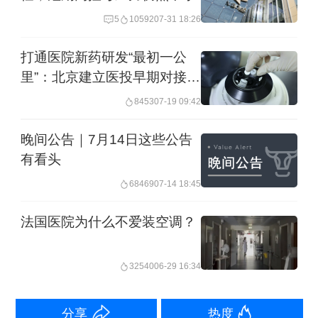
是希望可以协助医疗机构降本提效，进
5
10592
07-31 18:26
而掌握终端医疗机构的入口，但这种模
打通医院新药研发“最初一公
式下，面临的是资金压力挑战，同时需
里”：北京建立医投早期对接机
要承担更多上游供应商预采投入以及下
制
8453
07-19 09:42
游医疗机构账期压力。
晚间公告｜7月14日这些公告
有看头
塞力医疗的客户以医院为主，后者应收
68469
07-14 18:45
账款回款时间过长问题，持续在拖累公
司利润。
法国医院为什么不爱装空调？
截至今年6月底，塞力医疗应收账款8.91
32540
06-29 16:34
亿元，占公司总资产比例40.56%，公司
整体资产负债率为61.42%。
分享
热度