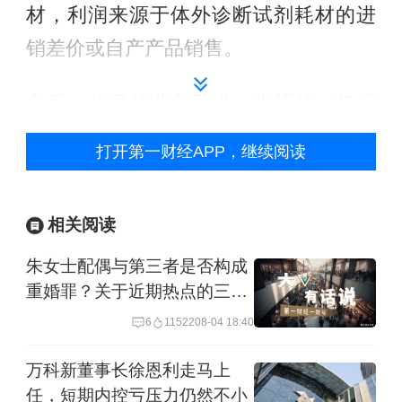
材，利润来源于体外诊断试剂耗材的进
销差价或自产产品销售。
之后，公司的业务又进一步延伸，将原
医疗机构检验类产品集约化运营服务迭
打开第一财经APP，继续阅读
代升级为全院医用耗材集约化运营服务
（SPD业务），由原医疗检验集约化业
相关阅读
务扩大到医用耗材的整体供应，除提供
朱女士配偶与第三者是否构成
医学检验相关仪器、试剂及相关专业服
重婚罪？关于近期热点的三个
务外，也提供院内高低值耗材等医用产
法律问题探讨
6
11522
08-04 18:40
品的集约化服务。
万科新董事长徐恩利走马上
之所以拓展集约化服务，塞力医疗原本
任，短期内控亏压力仍然不小