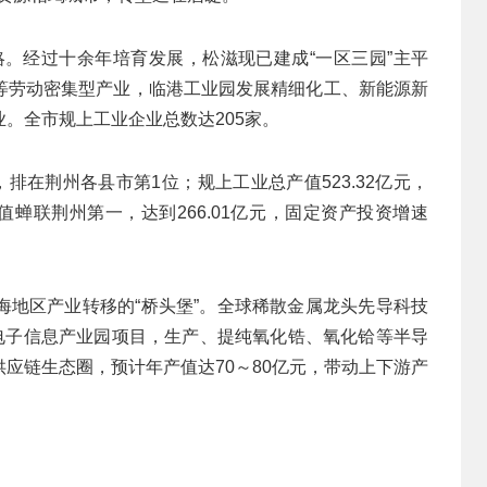
战略。经过十余年培育发展，松滋现已建成“一区三园”主平
等劳动密集型产业，临港工业园发展精细化工、新能源新
。全市规上工业企业总数达205家。
元，排在荆州各县市第1位；规上工业总产值523.32亿元，
值蝉联荆州第一，达到266.01亿元，固定资产投资增速
海地区产业转移的“桥头堡”。全球稀散金属龙头先导科技
导电子信息产业园项目，生产、提纯氧化锆、氧化铪等半导
应链生态圈，预计年产值达70～80亿元，带动上下游产