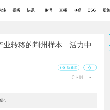
关注
视听
快讯
一财号
直播
电视
ESG
图
产业转移的荆州样本｜活力中
听新闻
分享到：
堡”。