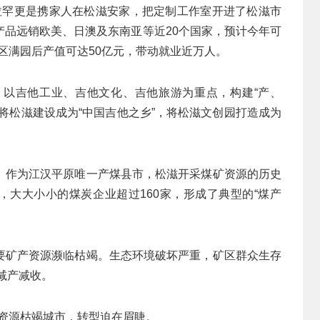
伯拉罕更是携家人在松滋安家，把定制工作室开进了松滋市
产品远销欧美、日澳及东南亚等近20个国家，预计今年可
园区满园后产值可达50亿元，带动就业近万人。
以吉他工业、吉他文化、吉他旅游为重点，构建“产、
将松滋建设成为“中国吉他之乡”，将松滋文创园打造成为
。作为江汉平原唯一产煤县市，松滋开采煤矿资源的历史
峰，大大小小的煤炭企业超过160家，形成了典型的“煤产
要矿产资源濒临枯竭。生态环境破坏严重，矿区群众生存
减产减收。
批资源枯竭城市，转型迫在眉睫。