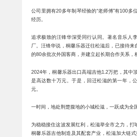
公司里拥有20多年制琴经验的“老师傅”有10
经历。
追求极致的汪锋华深受同行认同。著名音乐人李
厂。汪锋华说，桐馨乐器迁往松滋后，已接待来
的80余批次外国客商，并建立起长期合作关系，
2024年，桐馨乐器出口高端吉他1.2万把，其中
是高达数十万元。于是，回迁松滋的第一年，公司
元。
一时间，地处荆楚腹地的小城松滋，一跃成为全国
为稳稳接住这波发展红利，松滋举全市之力，打
桐馨乐器吉他制造及其配套产业，松滋加大链式