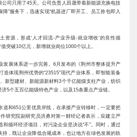
限公司只用了45天。公司负责人田晟带着新能源充换电技
素保障”服务下，迅速实现“机器进厂即开工、员工拎包即入
土资源，形成‘人才回流-产业升级-就业增收’的良性循
值突破10亿元，新增就业岗位1000个以上。
业发展体系进一步完善。6月发布的《荆州市整体提升产
造体现荆州优势的“23515”现代产业体系，即智能装备
工、新型建材、新能源新材料3个千亿能级支柱产业，纺织
济5个五百亿能级特色产业，以及15条重点产业链。
金水道和651公里优质岸线，在承接产业转移时，一定要把
合作研究院副研究员洪勇对第一财经记者表示，应建立严
造和循环经济项目，对污染企业坚决说“不”。同时，通过
扶持，既让企业降低合规成本，也让地方在绿色发展的轨