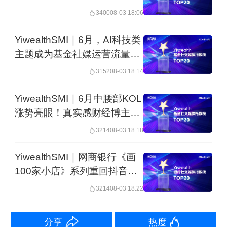
量？
3400
08-03 18:06
YiwealthSMI｜6月，AI科技类
主题成为基金社媒运营流量核
心
3152
08-03 18:14
YiwealthSMI｜6月中腰部KOL
涨势亮眼！真实感财经博主人
设如何打造？
3214
08-03 18:18
YiwealthSMI｜网商银行《画
100家小店》系列重回抖音高
赞榜榜首
3214
08-03 18:22
分享
热度