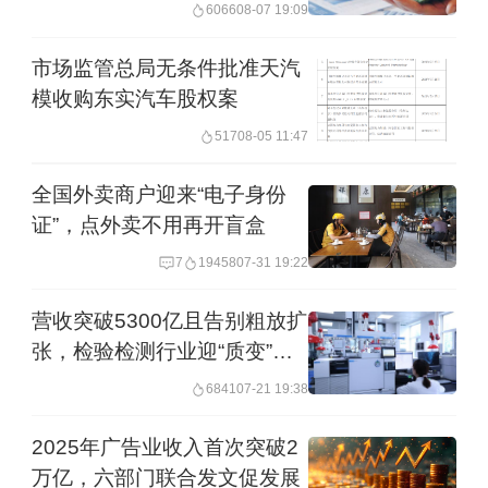
年成绩单
6066
08-07 19:09
市场监管总局无条件批准天汽
模收购东实汽车股权案
517
08-05 11:47
全国外卖商户迎来“电子身份
证”，点外卖不用再开盲盒
7
19458
07-31 19:22
营收突破5300亿且告别粗放扩
张，检验检测行业迎“质变”拐
点
6841
07-21 19:38
2025年广告业收入首次突破2
万亿，六部门联合发文促发展