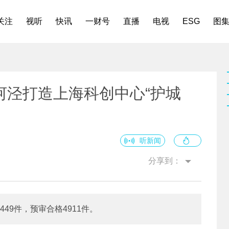
关注
视听
快讯
一财号
直播
电视
ESG
图
河泾打造上海科创中心“护城
听新闻
分享到：
449件，预审合格4911件。