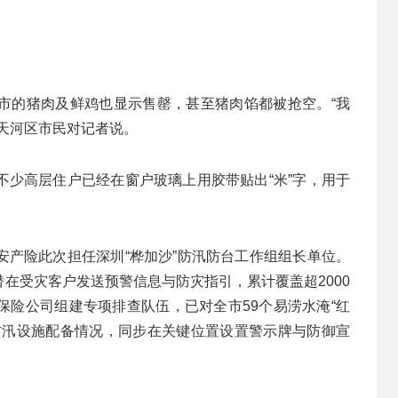
市的猪肉及鲜鸡也显示售罄，甚至猪肉馅都被抢空。“我
天河区市民对记者说。
不少高层住户已经在窗户玻璃上用胶带贴出“米”字，用于
安产险此次担任深圳“桦加沙”防汛防台工作组组长单位。
向潜在受灾客户发送预警信息与防灾指引，累计覆盖超2000
保险公司组建专项排查队伍，已对全市59个易涝水淹“红
防汛设施配备情况，同步在关键位置设置警示牌与防御宣