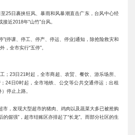
夜间至25日裹挟狂风、暴雨和风暴潮直击广东，台风中心经
接近2018年“山竹”台风。
停”(停课、停工、停产、停运、停业)通知，除抢险救灾和
外，全市实行“五停”。
停工；23日21时起，全市商超、农贸、餐饮、游乐场所、
；24日0时起，全市地铁、公交等公共交通停运；出租
外）停止上路。
菜超市，发现大型超市的猪肉、鸡肉以及蔬菜大多已被抢购
后的倔强”，超市结账区亦排起了“长龙”。而部分社区的生