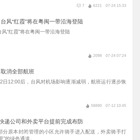
7
6221
07-24 15:33
台风“红霞”将在粤闽一带沿海登陆
风“红霞”将在粤闽一带沿海登陆
2098
07-24 07:24
日取消全部航班
2日12:00后，台风对机场影响逐渐减弱，航班运行逐步恢
58890
07-12 10:45
，快递公司和外卖平台提前完成布防
部分原本封闭管理的小区允许骑手进入配送，外卖骑手打
里”的绿色通道。