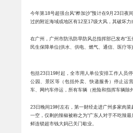
今年第18号超强台风“桦加沙”预计在9月23日
过的附近海域或地区有12至17级大风，其破坏力或
在广州，广州市防汛防旱防风总指挥部已发布“五
民生保障单位(供水、供电、燃气、通信、医疗等)
包括23日19时起，全市用人单位安排工作人员
公园、景区等（包括外卖、快递服务）停止运营
车、网约车停运，所有车辆（抢险和指挥车辆除
23日晚间19时左右，第一财经走进广州多家肉
一空，仅剩的辣椒被称之为“广东人对于不吃辣最
鲜连锁超市钱大妈已关门歇业。