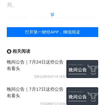
局。
东方材料：收到行政监管措施决定书 被
责令整改
打开第一财经APP，继续阅读
东方材料晚间公告，公司收到中国证监
会安徽监管局的行政监管措施决定书，
相关阅读
指出公司存在会计基础工作不规范、内
晚间公告｜7月24日这些公告
部控制不完善等问题，被责令在30日内
有看头
完成整改并提交书面整改报告。公司表
8
59231
07-24 19:57
示将严格按照要求进行整改，并不会对
晚间公告｜7月17日这些公告
日常生产经营活动产生影响。
有看头
53186
07-17 20:01