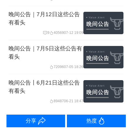
中微半导：已递交H股发行申请
晚间公告｜7月12日这些公告
中微半导公告，公司已于2025年9月23
有看头
日向香港联合交易所递交了发行H股股票
9
40569
07-12 19:09
并在香港联合交易所主板挂牌上市的申
晚间公告｜7月5日这些公告有
请，并于同日在香港联交所网站刊登了
看头
本次发行的申请资料。
72096
07-05 18:26
晚间公告丨6月21日这些公告
康泰生物：流感病毒裂解疫苗上市许可
有看头
申请获受理
89487
06-21 18:47
康泰生物公告，公司研发的流感病毒裂
分享
热度
解疫苗上市许可申请近日获得国家药品