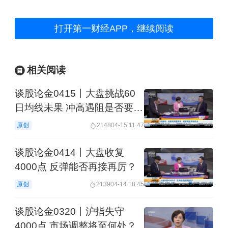
打开第一财经APP，继续阅读
相关阅读
谈股论金0415丨大盘挑战60
日均线未果 冲高遇阻是否要小
心？
原创
2148
04-15 11:47
谈股论金0414丨大盘收复
4000点 反弹能否再接再厉？
原创
2139
04-14 18:45
谈股论金0320丨沪指失守
4000点 市场调整将至何处？