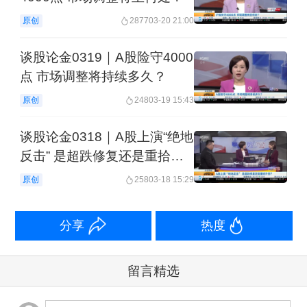
原创
2877
03-20 21:00
谈股论金0319｜A股险守4000
点 市场调整将持续多久？
原创
248
03-19 15:43
谈股论金0318｜A股上演“绝地
反击” 是超跌修复还是重拾升
势？
原创
258
03-18 15:29
分享
热度
留言精选