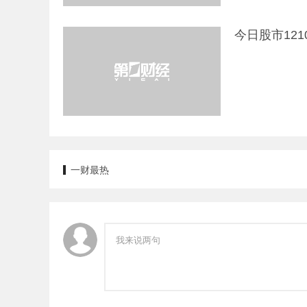
今日股市12
一财最热