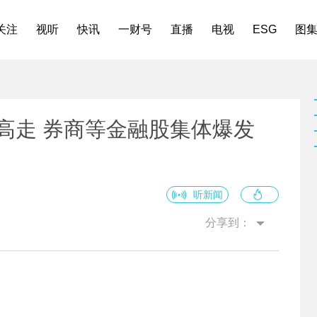
关注
视听
快讯
一财号
直播
电视
ESG
图
开高走 券商等金融股集体爆发
听新闻
分享到：