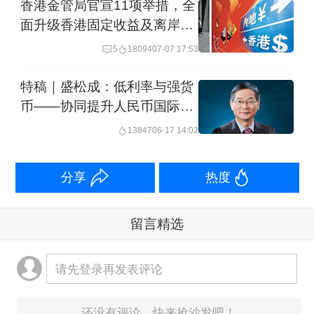
香港金管局官宣11项举措，全
面升级香港固定收益及离岸人
民币市场建设
5
18094
07-07 17:53
特稿｜盛松成：低利率与强货
币——协同提升人民币国际投
融资功能的“哑铃型”策略
13847
06-17 14:02
分享
热度
留言精选
请先登录再发表评论
还没有评论，快来抢沙发吧！