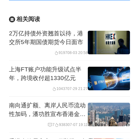
相关阅读
2万亿持债外资翘首以待，港
交所5年期国债期货今日面市
9197
08-03 20:58
上海FT账户功能升级试点半
年，跨境收付超1330亿元
10437
07-29 21:27
南向通扩额、离岸人民币流动
性加码，潘功胜宣布香港金融
系列利好
7
9383
07-07 19:11