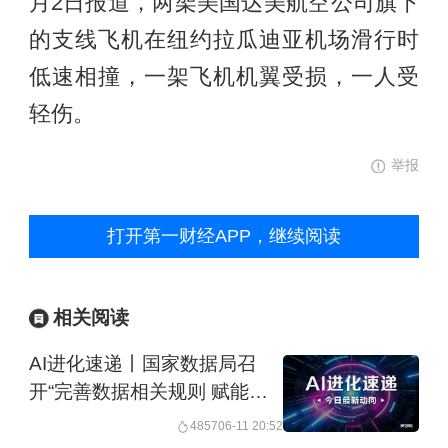
月2日报道，两架美国达美航空公司旗下
的支线飞机在纽约拉瓜迪亚机场滑行时
低速相撞，一架飞机机翼受损，一人受
轻伤。
举报
打开第一财经APP，继续阅读
相关阅读
AI进化速递丨国家数据局召
开“完善数据相关规则 赋能人
工智能创新发展”座谈会
4857
06-11 20:52