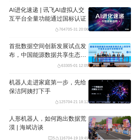
AI进化速递 | 讯飞AI虚拟人交
互平台全量功能通过国标认证
7647
05-31 20:06
首批数据空间创新发展试点发
布，中国能源数据共享生态加
快形成
633
05-01 12:05
机器人走进家庭第一步，先给
保洁阿姨打下手
1257
04-21 18:12
人形机器人，如何跑出数据荒
漠 | 海斌访谈
5
1167
04-19 19:49