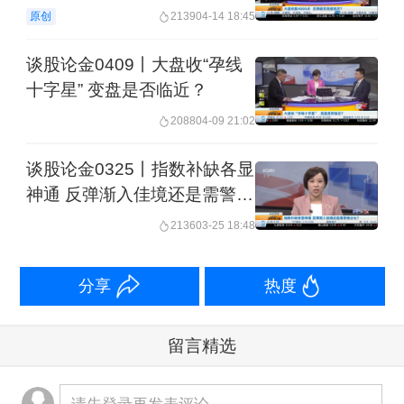
原创
2139
04-14 18:45
谈股论金0409丨大盘收“孕线
十字星” 变盘是否临近？
2088
04-09 21:02
谈股论金0325丨指数补缺各显
神通 反弹渐入佳境还是需警惕
分化？
2136
03-25 18:48
分享
热度
留言精选