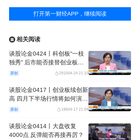
打开第一财经APP，继续阅读
相关阅读
谈股论金0424丨科创板“一枝
独秀” 后市能否接替创业板成
领涨主线？
原创
2910
04-24 21:10
谈股论金0417丨创业板续创新
高 四月下半场行情将如何演
绎？
原创
186
04-17 21:04
谈股论金0414丨大盘收复
4000点 反弹能否再接再厉？