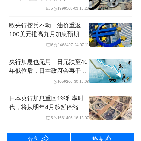
转中长期趋势
瑞士百达财富管理美国高级经济师崔晓
5
19985
08-03 13:28
对第一财经记者表示，美国经济正面临
欧央行按兵不动，油价重返
一个悖论：劳动力市场显露疲态，但
100美元推高九月加息预期
GDP增长仍保持韧性。今年多重因素交
6
14684
07-24 07:11
织共同解释了这种脱节现象，这些因素
央行加息也无用！日元跌至40
包括：关税政策、“大而美法案”（"One
年低位后，日本政府会再干预
Big Beautiful Bill"）、财富积累不均、限
吗？
10592
06-30 15:08
制性移民政策以及人工智能热潮。她
日本央行加息重回1%利率时
说，
“K型经济”的概念颇具启发性，即不
代，将从明年4月起暂停缩减
同人口群体和产业之间的经济表现显著
购债，市场继续关注日元
5
15614
06-16 13:07
分化。
分享
热度