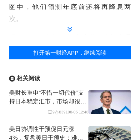
图中，他们预测年底前还将再降息两
次。
眼下，尽管市场仍担忧关税可能加大通
胀压力，但近期美国劳动力市场显现疲
打开第一财经APP，继续阅读
软迹象，市场已完全计价美联储降息的
预期。同时，由于美国联邦政府停摆导
相关阅读
致多项经济数据推迟发布，市场将关注
美财长重申“不惜一切代价”支
周二公布的10月消费者信心指数。此
持日本稳定汇市，市场却很担
外，投资者还将重点关注美联储在决议
心
9
8391
08-05 12:48
后的措辞，以捕捉未来利率下调幅度与
美日协调性干预促日元涨
速度的信号。
4%，复盘美日干预史：难逆