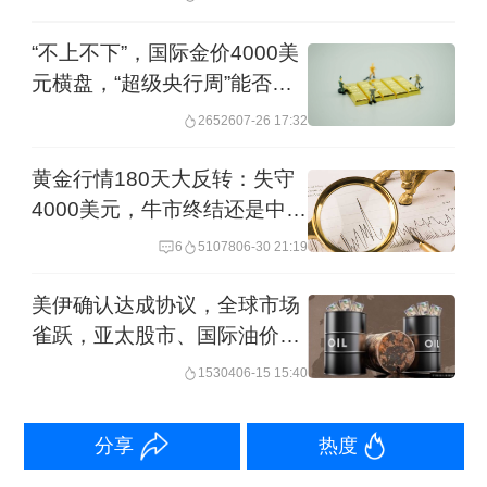
“不上不下”，国际金价4000美
元横盘，“超级央行周”能否打
破僵局？
26526
07-26 17:32
黄金行情180天大反转：失守
4000美元，牛市终结还是中场
休息？
6
51078
06-30 21:19
美伊确认达成协议，全球市场
雀跃，亚太股市、国际油价、
金价前景如何
15304
06-15 15:40
分享
热度